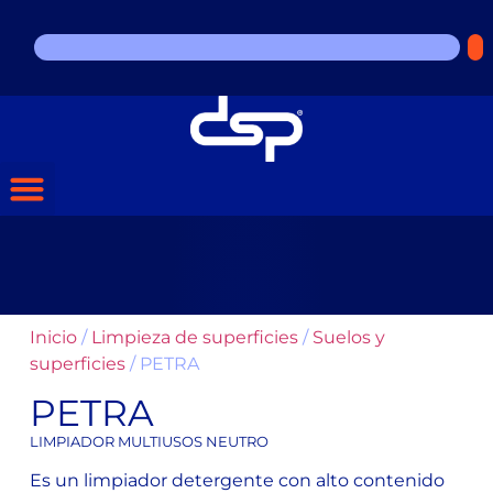
Inicio
/
Limpieza de superficies
/
Suelos y
superficies
/ PETRA
PETRA
LIMPIADOR MULTIUSOS NEUTRO
Es un limpiador detergente con alto contenido