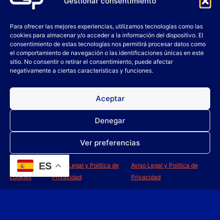
Gestionar consentimiento
Alimentaria
Horeca
Para ofrecer las mejores experiencias, utilizamos tecnologías como las
cookies para almacenar y/o acceder a la información del dispositivo. El
consentimiento de estas tecnologías nos permitirá procesar datos como
Automoción
el comportamiento de navegación o las identificaciones únicas en este
sitio. No consentir o retirar el consentimiento, puede afectar
negativamente a ciertas características y funciones.
Concentrados
Ecológicos
Aceptar
Bactericidas y desinfectantes
Denegar
Biocidas e insecticidas
Ver preferencias
ES
Política de
Aviso Legal y Política de
Aviso Legal y Política de
cookies
Privacidad
Privacidad