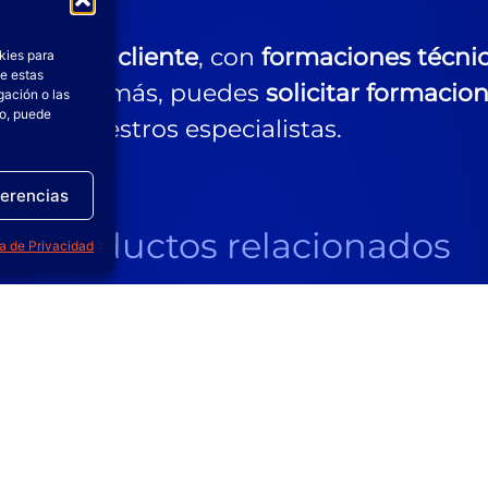
s a cada cliente
, con
formaciones técni
kies para
de estas
ductos. Además, puedes
solicitar formacio
gación o las
to, puede
s por nuestros especialistas.
ferencias
Productos relacionados
ca de Privacidad