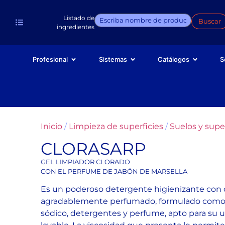
Listado de
Buscar
ingredientes
Profesional
Sistemas
Catálogos
S
Inicio
/
Limpieza de superficies
/
Suelos y super
CLORASARP
GEL LIMPIADOR CLORADO
CON EL PERFUME DE JABÓN DE MARSELLA
Es un poderoso detergente higienizante con c
agradablemente perfumado, formulado como u
sódico, detergentes y perfume, apto para su u