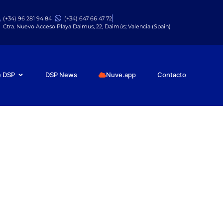
(+34) 96 281 94 84
(+34) 647 66 47 72
Ctra. Nuevo Acceso Playa Daimus, 22, Daimús; Valencia (Spain)
e DSP
DSP News
Nuve.app
Contacto