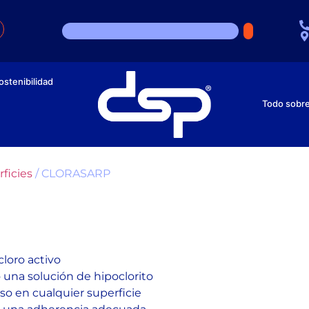
ostenibilidad
Todo sobr
ficies
/ CLORASARP
loro activo
na solución de hipoclorito
so en cualquier superficie