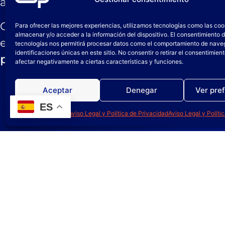
aplicación.
Ofrecemos
planes de actuación adaptado
Para ofrecer las mejores experiencias, utilizamos tecnologías como las coo
almacenar y/o acceder a la información del dispositivo. El consentimiento 
el uso seguro y eficaz de nuestros pro
tecnologías nos permitirá procesar datos como el comportamiento de nave
identificaciones únicas en este sitio. No consentir o retirar el consentimien
personalizadas
para tu equipo, impartida
afectar negativamente a ciertas características y funciones.
Aceptar
Denegar
Ver pre
ES
Política de cookies
Aviso Legal y Política de Privacidad
Aviso Legal y Políti