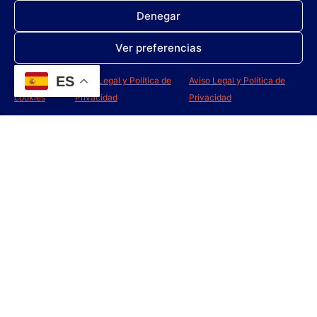
TERGON FRESH
REPELIN NATURE
Denegar
Ver preferencias
Leer más
Leer más
ES
Política de
Aviso Legal y Política de
Aviso Legal y Política de
cookies
Privacidad
Privacidad
TERGOBRILL
DISARP OFF ACID
Leer más
Leer más