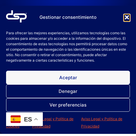
Productos relacionados
Gestionar consentimiento
Para ofrecer las mejores experiencias, utilizamos tecnologías como las
cookies para almacenar y/o acceder a la información del dispositivo. El
consentimiento de estas tecnologías nos permitirá procesar datos como
el comportamiento de navegación o las identificaciones únicas en este
sitio. No consentir o retirar el consentimiento, puede afectar
negativamente a ciertas características y funciones.
Aceptar
Denegar
GLUP CAPSULAS
GLUP CAPSULAS
Ver preferencias
AMBIENTADOR BABY
AMBIENTADOR
TROPICAL
ES
Política de
Aviso Legal y Política de
Aviso Legal y Política de
cookies
Privacidad
Privacidad
Leer más
Leer más