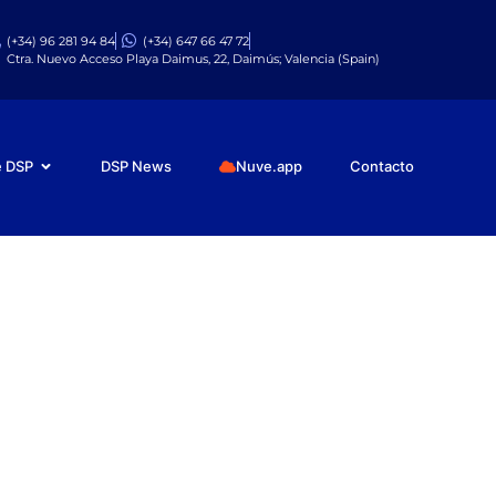
(+34) 96 281 94 84
(+34) 647 66 47 72
Ctra. Nuevo Acceso Playa Daimus, 22, Daimús; Valencia (Spain)
e DSP
DSP News
Nuve.app
Contacto