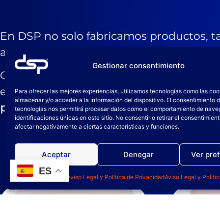
En DSP no solo fabricamos productos, 
aplicación.
Gestionar consentimiento
Ofrecemos
planes de actuación adaptado
el uso seguro y eficaz de nuestros pro
Para ofrecer las mejores experiencias, utilizamos tecnologías como las coo
almacenar y/o acceder a la información del dispositivo. El consentimiento 
personalizadas
para tu equipo, impartida
tecnologías nos permitirá procesar datos como el comportamiento de nave
identificaciones únicas en este sitio. No consentir o retirar el consentimien
afectar negativamente a ciertas características y funciones.
Aceptar
Denegar
Ver pre
ES
Política de cookies
Aviso Legal y Política de Privacidad
Aviso Legal y Políti