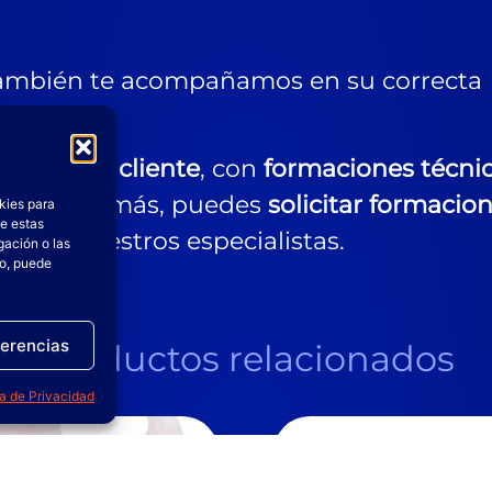
también te acompañamos en su correcta
s a cada cliente
, con
formaciones técni
ductos. Además, puedes
solicitar formacio
kies para
de estas
s por nuestros especialistas.
gación o las
to, puede
ferencias
Productos relacionados
ca de Privacidad