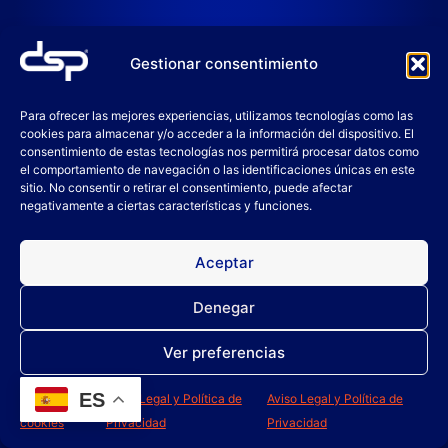
Productos relacionados
Gestionar consentimiento
Para ofrecer las mejores experiencias, utilizamos tecnologías como las
cookies para almacenar y/o acceder a la información del dispositivo. El
consentimiento de estas tecnologías nos permitirá procesar datos como
el comportamiento de navegación o las identificaciones únicas en este
sitio. No consentir o retirar el consentimiento, puede afectar
negativamente a ciertas características y funciones.
Aceptar
Denegar
C250
C100
Ver preferencias
Leer más
Leer más
ES
Política de
Aviso Legal y Política de
Aviso Legal y Política de
cookies
Privacidad
Privacidad