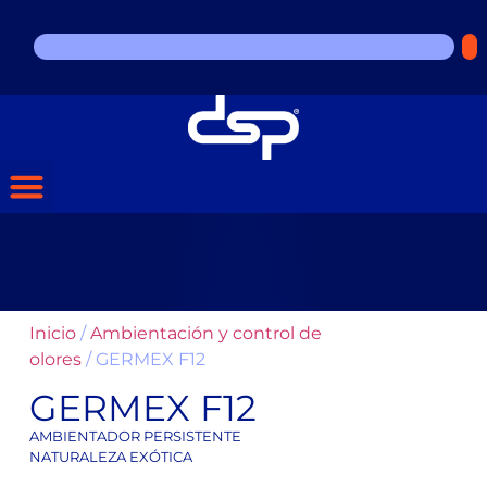
Inicio
/
Ambientación y control de
olores
/ GERMEX F12
GERMEX F12
AMBIENTADOR PERSISTENTE
NATURALEZA EXÓTICA