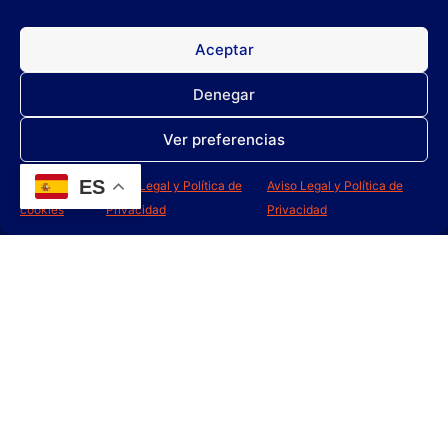
Aceptar
AMBISSOL TALCO
FRAGANCIA DIAMANTE
Denegar
Leer más
Leer más
Ver preferencias
ES
Política de
Aviso Legal y Política de
Aviso Legal y Política de
cookies
Privacidad
Privacidad
Z4 AMBIENTADOR
FRESH AIR