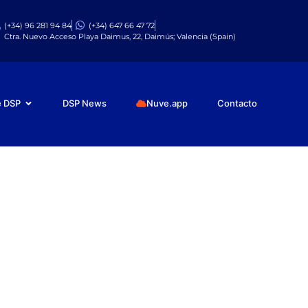
(+34) 96 281 94 84
(+34) 647 66 47 72
Ctra. Nuevo Acceso Playa Daimus, 22, Daimús; Valencia (Spain)
e DSP
DSP News
Nuve.app
Contacto