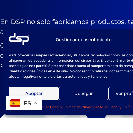
En DSP no solo fabricamos productos, 
aplicación.
Gestionar consentimiento
Ofrecemos
planes de actuación adaptado
el uso seguro y eficaz de nuestros pro
Para ofrecer las mejores experiencias, utilizamos tecnologías como las coo
almacenar y/o acceder a la información del dispositivo. El consentimiento 
personalizadas
para tu equipo, impartida
tecnologías nos permitirá procesar datos como el comportamiento de nave
identificaciones únicas en este sitio. No consentir o retirar el consentimien
afectar negativamente a ciertas características y funciones.
Aceptar
Denegar
Ver pre
ES
Política de cookies
Aviso Legal y Política de Privacidad
Aviso Legal y Políti