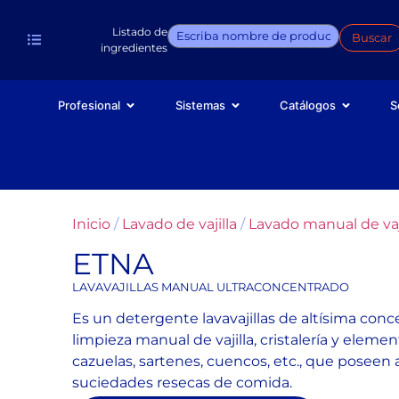
Listado de
Buscar
ingredientes
Profesional
Sistemas
Catálogos
S
Inicio
/
Lavado de vajilla
/
Lavado manual de vaj
ETNA
LAVAVAJILLAS MANUAL ULTRACONCENTRADO
Es un detergente lavavajillas de altísima conc
limpieza manual de vajilla, cristalería y elem
cazuelas, sartenes, cuencos, etc., que poseen 
suciedades resecas de comida.