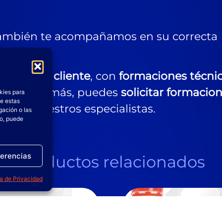
también te acompañamos en su correcta
s a cada cliente
, con
formaciones técni
ductos. Además, puedes
solicitar formacio
kies para
de estas
s por nuestros especialistas.
gación o las
to, puede
ferencias
Productos relacionados
ca de Privacidad