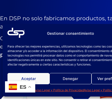
En DSP no solo fabricamos productos, 
aplicación.
Gestionar consentimiento
Ofrecemos
planes de actuación adaptado
el uso seguro y eficaz de nuestros pro
Para ofrecer las mejores experiencias, utilizamos tecnologías como las coo
almacenar y/o acceder a la información del dispositivo. El consentimiento 
personalizadas
para tu equipo, impartida
tecnologías nos permitirá procesar datos como el comportamiento de nave
identificaciones únicas en este sitio. No consentir o retirar el consentimien
afectar negativamente a ciertas características y funciones.
Aceptar
Denegar
Ver pre
ES
Política de cookies
Aviso Legal y Política de Privacidad
Aviso Legal y Políti