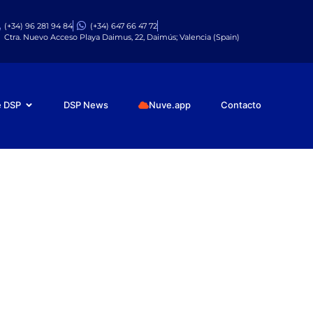
(+34) 96 281 94 84
(+34) 647 66 47 72
Ctra. Nuevo Acceso Playa Daimus, 22, Daimús; Valencia (Spain)
e DSP
DSP News
Nuve.app
Contacto