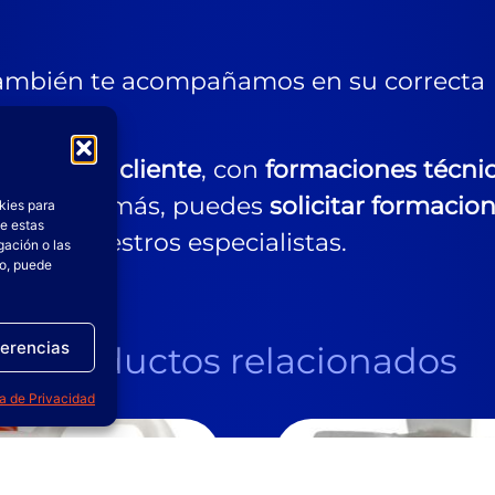
también te acompañamos en su correcta
s a cada cliente
, con
formaciones técni
ductos. Además, puedes
solicitar formacio
kies para
de estas
s por nuestros especialistas.
gación o las
to, puede
ferencias
Productos relacionados
ca de Privacidad