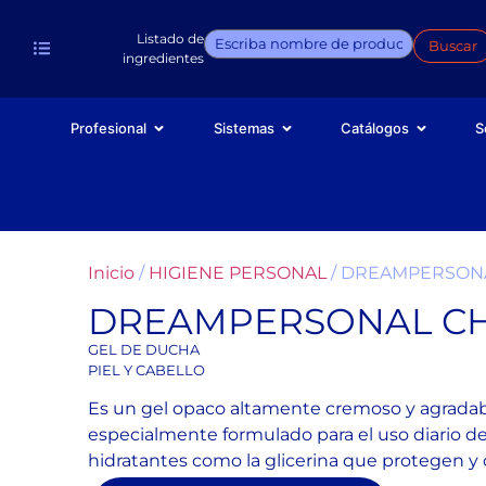
Listado de
Buscar
ingredientes
Profesional
Sistemas
Catálogos
S
Inicio
/
HIGIENE PERSONAL
/ DREAMPERSON
DREAMPERSONAL C
GEL DE DUCHA
PIEL Y CABELLO
Es un gel opaco altamente cremoso y agrad
especialmente formulado para el uso diario de 
hidratantes como la glicerina que protegen y cu