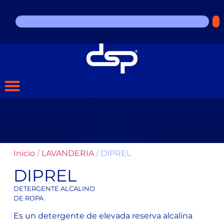
Inicio
/
LAVANDERIA
/ DIPREL
DIPREL
DETERGENTE ALCALINO
DE ROPA
Es un detergente de elevada reserva alcalina